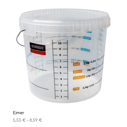
Eimer
5,55
€
–
8,59
€