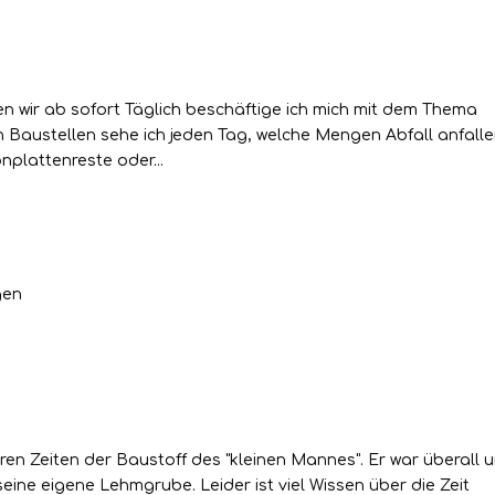
r Baustoff jetzt bei Lehm in
 wir ab sofort Täglich beschäftige ich mich mit dem Thema
n Baustellen sehe ich jeden Tag, welche Mengen Abfall anfalle
nplattenreste oder...
arkt in Kallmerode 2017
gen
en Zeiten der Baustoff des "kleinen Mannes". Er war überall 
eine eigene Lehmgrube. Leider ist viel Wissen über die Zeit