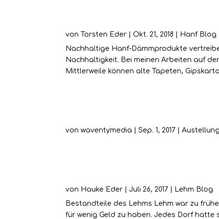
Hanf als ökologische
Farbe
von
Torsten Eder
|
Okt. 21, 2018
|
Hanf Blog
Nachhaltige Hanf-Dämmprodukte vertreiben
Nachhaltigkeit. Bei meinen Arbeiten auf de
Mittlerweile können alte Tapeten, Gipskarto
Eichsfelder Bauernm
von
waventymedia
|
Sep. 1, 2017
|
Austellun
Was ist Lehm?
von
Hauke Eder
|
Juli 26, 2017
|
Lehm Blog
Bestandteile des Lehms Lehm war zu früher
für wenig Geld zu haben. Jedes Dorf hatte s