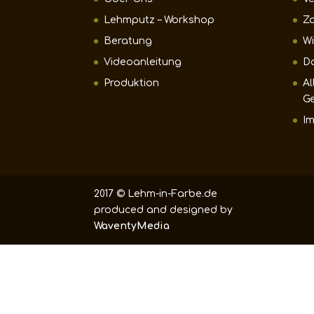
Lehmputz – Workshop
Z
Beratung
Wi
Videoanleitung
D
Produktion
Al
G
I
2017 © Lehm-in-Farbe.de
produced and designed by
WaventyMedia